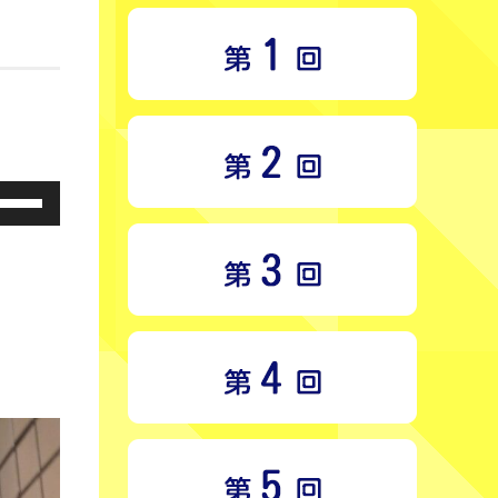
ボ
リ
ュ
ー
ム
調
節
に
は
上
下
矢
印
キ
ー
を
使
っ
て