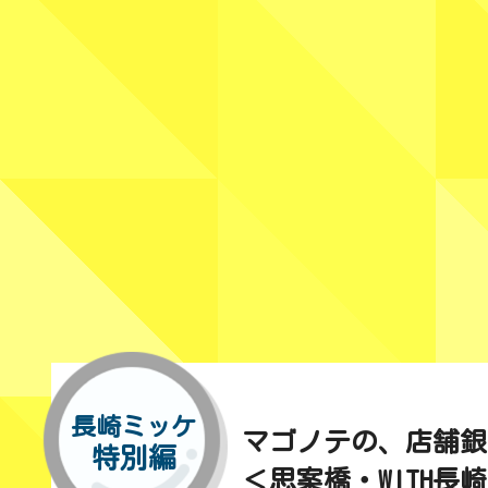
長崎ミッケ
マゴノテの、店舗銀
特別編
＜思案橋・WITH長