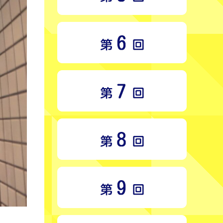
く
だ
さ
い。