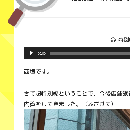
特別
音
声
00:00
プ
レ
ー
ヤ
西垣です。
ー
さて超特別編ということで、今後店舗銀
内覧をしてきました。（ふざけて）