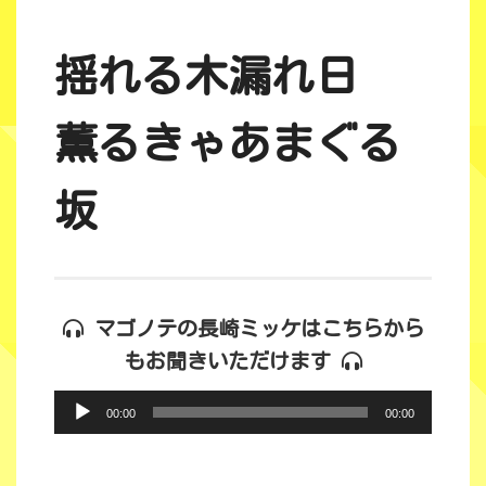
揺れる木漏れ日
薫るきゃあまぐる
坂
マゴノテの長崎ミッケはこちらから
もお聞きいただけます
音
声
00:00
00:00
プ
レ
ー
ヤ