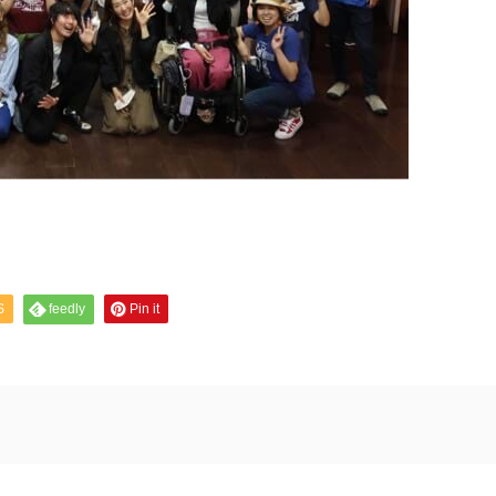
S
feedly
Pin it