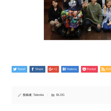
Tweet
Share
+1
Hatena
Pocket
RS
投稿者:
Tateoka
BLOG