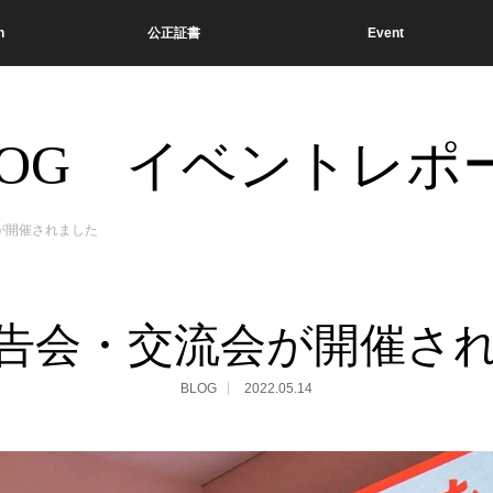
n
公正証書
Event
LOG イベントレポ
が開催されました
告会・交流会が開催さ
BLOG
2022.05.14