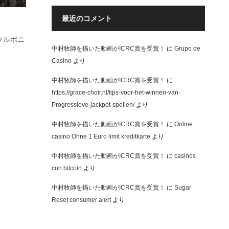
最近のコメント
ヘラルボニ
中村牧師を描いた動画がICRC賞を受賞！
に
Grupo de
Casino
より
中村牧師を描いた動画がICRC賞を受賞！
に
https://grace-choir.nl/tips-voor-het-winnen-van-
Progressieve-jackpot-spellen/
より
中村牧師を描いた動画がICRC賞を受賞！
に
Online
casino Ohne 1 Euro limit kreditkarte
より
中村牧師を描いた動画がICRC賞を受賞！
に
casinos
con bitcoin
より
中村牧師を描いた動画がICRC賞を受賞！
に
Sugar
Reset consumer alert
より