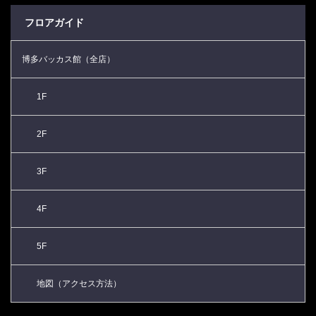
フロアガイド
博多バッカス館（全店）
1F
2F
3F
4F
5F
地図（アクセス方法）